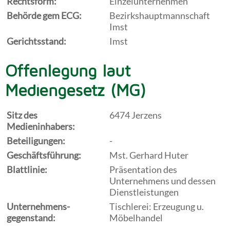
Rechtsform:
Einzelunternehmen
Behörde gem ECG:
Bezirkshauptmannschaft
Imst
Gerichtsstand:
Imst
Offenlegung laut
Mediengesetz (MG)
Sitz des
6474 Jerzens
Medieninhabers:
Beteiligungen:
-
Geschäftsführung:
Mst. Gerhard Huter
Blattlinie:
Präsentation des
Unternehmens und dessen
Dienstleistungen
Unternehmens-
Tischlerei: Erzeugung u.
gegenstand:
Möbelhandel